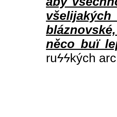
aby všechno
všelijakýc
bláznovské, 
něco buï le
ru
ϟϟ
kých arc