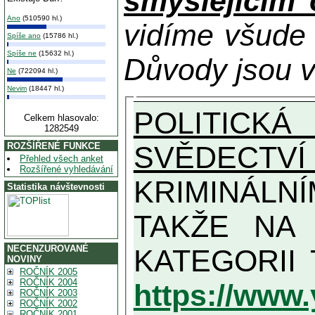
smýšlejícím
Ano
(510590 hl.)
vidíme všude
Spíše ano
(15786 hl.)
Spíše ne
(15632 hl.)
Důvody jsou v
Ne
(722094 hl.)
Nevim
(18447 hl.)
POLITICKÁ
Celkem hlasovalo:
1282549
SVĚDECTVÍ
ROZŠÍŘENÉ FUNKCE
Přehled všech anket
Rozšířené vyhledávání
KRIMINÁLN
Statistika návštevnosti
TAKŽE NA MAXIMÁLNÍ MOŽN
NECENZUROVANÉ
NOVINY
ROČNÍK 2005
ROČNÍK 2004
https://www
ROČNÍK 2003
ROČNÍK 2002
ROČNÍK 2001