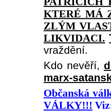
PATŘÍCÍCH
KTERÉ MÁ Z
ZLÝM VLAST
LIKVIDACI.
vraždění.
Kdo nevěří,
d
marx-satansk
Občanská válk
VÁLKY!!!
Viz