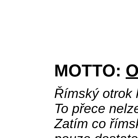
MOTTO:
O
Římský otrok 
To přece nelz
Zatím co říms