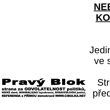
NE
KO
Jedi
ve 
St
pře