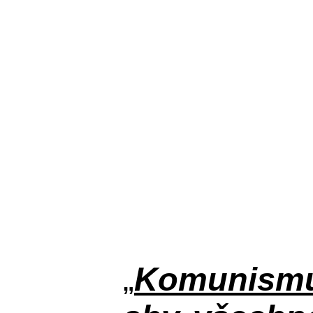
„
Komunismus