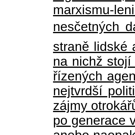
marxismu-leni
nesčetných d
straně lidské
na nichž stojí
řízených agen
nejtvrdší pol
zájmy otrokář
po generace 
anebo naopak n