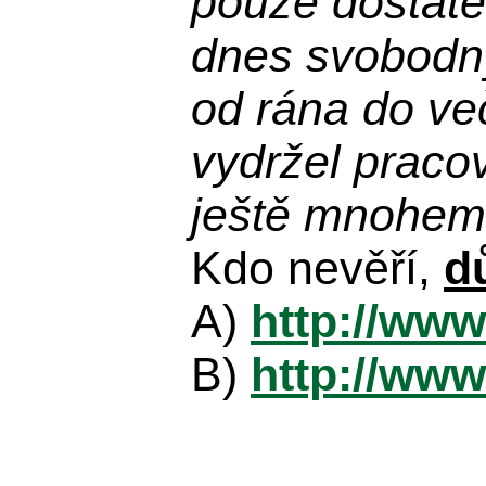
pouze dostatek
dnes svobodn
od rána do več
vydržel praco
ještě mnohem 
Kdo nevěří,
d
A)
http://www
B)
http://www