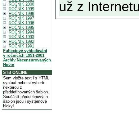
už z Internetu
ROČNÍK 2000
ROČNÍK 1999
ROČNÍK 1998
ROČNÍK 1997
ROČNÍK 1996
ROČNÍK 1995
ROČNÍK 1994
ROČNÍK 1993
ROČNÍK 1992
ROČNÍK 1991
Fultextové vyhledávání
v ročnících 1991-2001
Archiv Necenzurovaných
Novin
STB ONLINE
Sem vložte text i s HTML
syntaxí nebo si vyberte
některou z
předdefinovaných šablon.
Součástí předdefinových
šablon jsou i systémové
bloky!