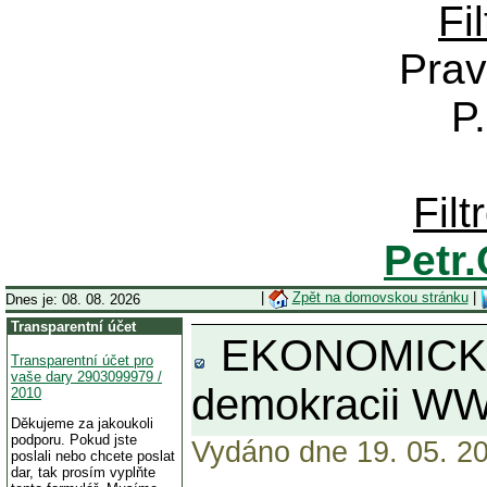
Fi
Prav
P
Fil
Petr
|
Zpět na domovskou stránku
|
Dnes je: 08. 08. 2026
Transparentní účet
EKONOMICKÝ P
Transparentní účet pro
vaše dary 2903099979 /
demokracii W
2010
Děkujeme za jakoukoli
podporu. Pokud jste
Vydáno dne 19. 05. 20
poslali nebo chcete poslat
dar, tak prosím vyplňte