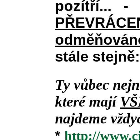
pozítří... 
PŘEVRÁCENÉM
odměňováno
stále stejně:
Ty vůbec nejn
které mají
VŠ
najdeme vždyc
*
http://www.c