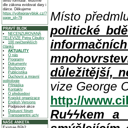
tento formulář. Musíme
dle zákona evidovat dary i
dárce. Děkujeme
Místo předml
https://voltepravyblok.cz/?
page_id=79
politické bdě
PRAVÝ BLOK
NECENZUROVANÁ
TELEVIZE Petra Cibulky
informačníc
100 nejčtenějších
článků
AKTUALITY
mnohovrstev
O nás
Programy
Dokumenty
důležitější, 
Rozhovory
Publicistika
Duchovní a mravní
politologie
vize George O
Přihláška
Kontakty
O předsedovi
http://www.c
Krajské organizace
English Versions
Podpisové akce
Ruϟϟkem a n
Diskusní fórum
Transparentni ucty
NAŠE ANKETA
Existuje Bůh?