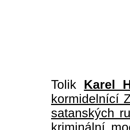
Tolik
Karel 
kormidelnící Z
satanských r
kriminální m