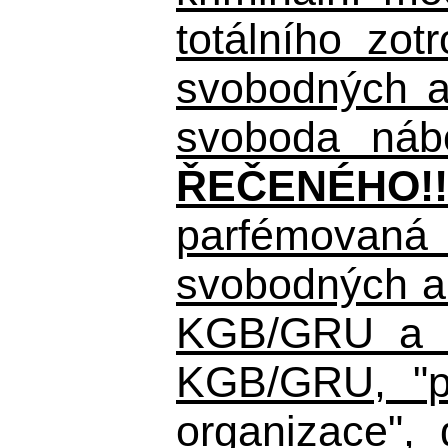
totálního zo
svobodných a 
svoboda nábo
ŘEČENÉHO!!
parfémovaná 
svobodných a 
KGB/GRU a ná
KGB/GRU,
"po
organizace", 