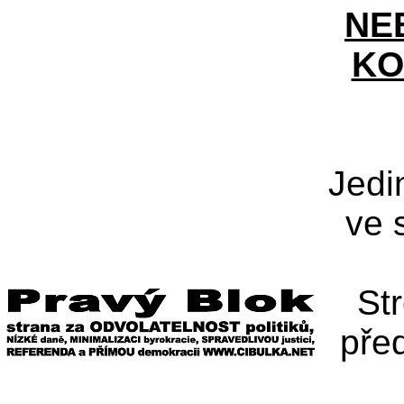
NE
KO
Jedi
ve 
St
pře