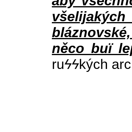
aby všechno
všelijakýc
bláznovské, 
něco buï le
ru
ϟϟ
kých arc