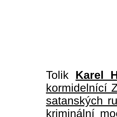
Tolik
Karel 
kormidelnící Z
satanských r
kriminální m