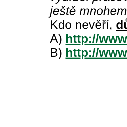
ještě mnohem 
Kdo nevěří,
d
A)
http://www
B)
http://www