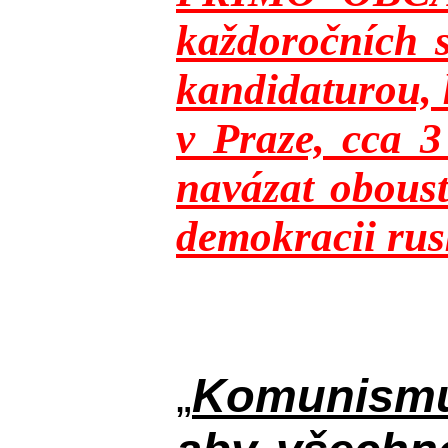
každoročních s
kandidaturou, 
v Praze, cca 
navázat oboust
demokracii rusk
„
Komunismus