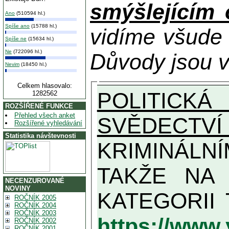
smýšlejícím
Ano
(510594 hl.)
Spíše ano
(15788 hl.)
vidíme všude
Spíše ne
(15634 hl.)
Ne
(722096 hl.)
Důvody jsou v
Nevim
(18450 hl.)
Celkem hlasovalo:
POLITICKÁ
1282562
ROZŠÍŘENÉ FUNKCE
Přehled všech anket
SVĚDECTVÍ
Rozšířené vyhledávání
Statistika návštevnosti
KRIMINÁLN
TAKŽE NA MAXIMÁLNÍ MOŽN
NECENZUROVANÉ
NOVINY
ROČNÍK 2005
ROČNÍK 2004
ROČNÍK 2003
https://www
ROČNÍK 2002
ROČNÍK 2001