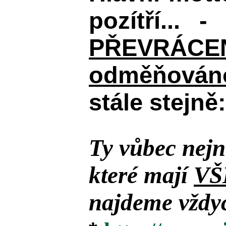
pozítří... 
PŘEVRÁCENÉM
odměňováno
stále stejně:
Ty vůbec nejn
které mají
VŠ
najdeme vždyc