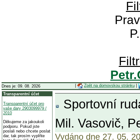
Fi
Prav
P
Fil
Petr
|
Zpět na domovskou stránku
|
Dnes je: 09. 08. 2026
Transparentní účet
Sportovní rudá
Transparentní účet pro
vaše dary 2903099979 /
2010
Mil. Vasovič, P
Děkujeme za jakoukoli
podporu. Pokud jste
poslali nebo chcete poslat
Vydáno dne 27. 05. 20
dar, tak prosím vyplňte