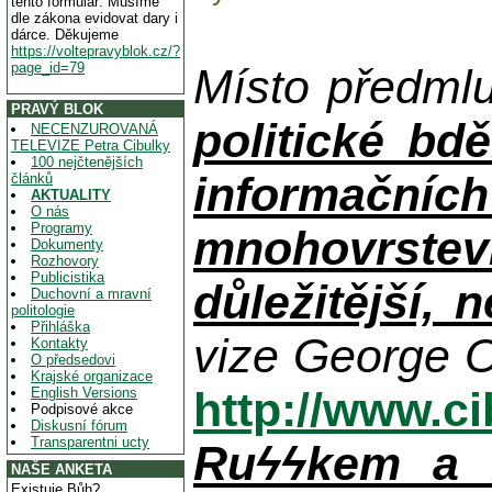
tento formulář. Musíme
dle zákona evidovat dary i
dárce. Děkujeme
https://voltepravyblok.cz/?
page_id=79
Místo předml
PRAVÝ BLOK
politické bdě
NECENZUROVANÁ
TELEVIZE Petra Cibulky
100 nejčtenějších
informačníc
článků
AKTUALITY
O nás
Programy
mnohovrstev
Dokumenty
Rozhovory
Publicistika
důležitější, 
Duchovní a mravní
politologie
Přihláška
vize George O
Kontakty
O předsedovi
Krajské organizace
http://www.c
English Versions
Podpisové akce
Diskusní fórum
Transparentni ucty
Ruϟϟkem a n
NAŠE ANKETA
Existuje Bůh?