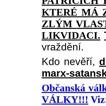
PATŘÍCÍCH
KTERÉ MÁ Z
ZLÝM VLAST
LIKVIDACI.
vraždění.
Kdo nevěří,
d
marx-satansk
Občanská válk
VÁLKY!!!
Viz