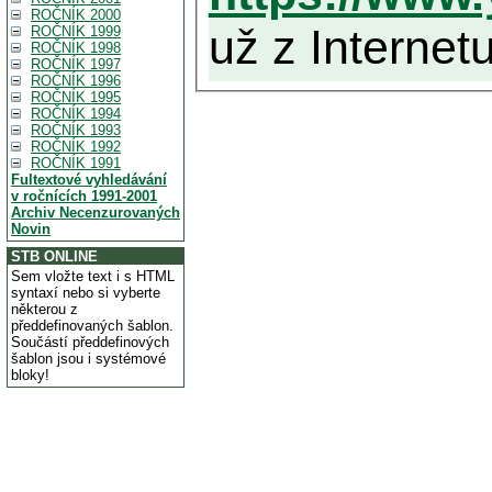
ROČNÍK 2000
už z Internetu
ROČNÍK 1999
ROČNÍK 1998
ROČNÍK 1997
ROČNÍK 1996
ROČNÍK 1995
ROČNÍK 1994
ROČNÍK 1993
ROČNÍK 1992
ROČNÍK 1991
Fultextové vyhledávání
v ročnících 1991-2001
Archiv Necenzurovaných
Novin
STB ONLINE
Sem vložte text i s HTML
syntaxí nebo si vyberte
některou z
předdefinovaných šablon.
Součástí předdefinových
šablon jsou i systémové
bloky!