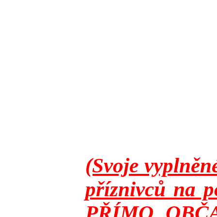
(Svoje vyplněn
příznivců na p
PŘÍMO OBČANY