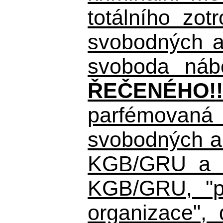
totálního zo
svobodných a 
svoboda nábo
ŘEČENÉHO!!
parfémovaná 
svobodných a 
KGB/GRU a ná
KGB/GRU,
"po
organizace", 