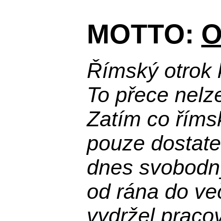
MOTTO:
O
Římský otrok 
To přece nelz
Zatím co říms
pouze dostatek
dnes svobodn
od rána do več
vydržel praco