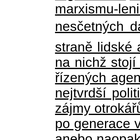
marxismu-leni
nesčetných d
straně lidské
na nichž stojí
řízených agen
nejtvrdší pol
zájmy otrokář
po generace 
anebo naopak n