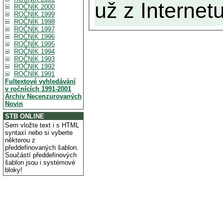
už z Internetu
ROČNÍK 2000
ROČNÍK 1999
ROČNÍK 1998
ROČNÍK 1997
ROČNÍK 1996
ROČNÍK 1995
ROČNÍK 1994
ROČNÍK 1993
ROČNÍK 1992
ROČNÍK 1991
Fultextové vyhledávání
v ročnících 1991-2001
Archiv Necenzurovaných
Novin
STB ONLINE
Sem vložte text i s HTML
syntaxí nebo si vyberte
některou z
předdefinovaných šablon.
Součástí předdefinových
šablon jsou i systémové
bloky!