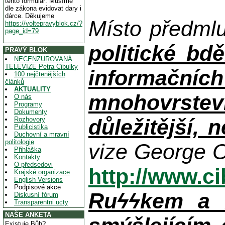
tento formulář. Musíme
dle zákona evidovat dary i
dárce. Děkujeme
Místo předml
https://voltepravyblok.cz/?
page_id=79
politické bdě
PRAVÝ BLOK
NECENZUROVANÁ
TELEVIZE Petra Cibulky
informačníc
100 nejčtenějších
článků
AKTUALITY
mnohovrstev
O nás
Programy
Dokumenty
důležitější, 
Rozhovory
Publicistika
Duchovní a mravní
politologie
vize George O
Přihláška
Kontakty
O předsedovi
http://www.c
Krajské organizace
English Versions
Podpisové akce
Ruϟϟkem a n
Diskusní fórum
Transparentni ucty
NAŠE ANKETA
Existuje Bůh?