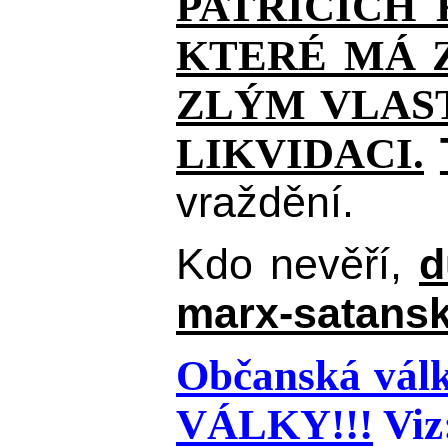
PATŘÍCÍCH
KTERÉ MÁ Z
ZLÝM VLAST
LIKVIDACI.
vraždění.
Kdo nevěří,
d
marx-satansk
Občanská válk
VÁLKY!!!
Viz