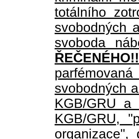
totálního zo
svobodných a 
svoboda nábo
ŘEČENÉHO!!
parfémovaná 
svobodných a 
KGB/GRU a ná
KGB/GRU,
"po
organizace", 