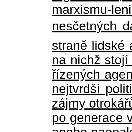
marxismu-leni
nesčetných d
straně lidské
na nichž stojí
řízených agen
nejtvrdší pol
zájmy otrokář
po generace 
anebo naopak n