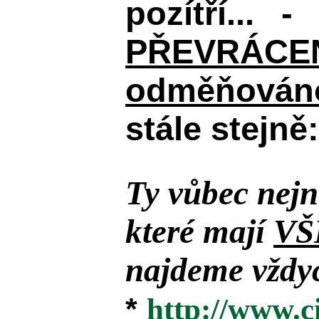
pozítří... 
PŘEVRÁCENÉM
odměňováno
stále stejně:
Ty vůbec nejn
které mají
VŠ
najdeme vždyc
*
http://www.c