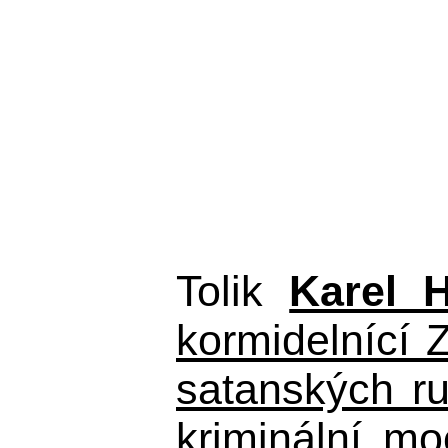
Tolik
Karel 
kormidelnící Z
satanských r
kriminální m