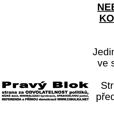
NE
KO
Jedi
ve 
St
pře