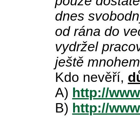
pouze dostatek
dnes svobodn
od rána do več
vydržel praco
ještě mnohem 
Kdo nevěří,
d
A)
http://www
B)
http://www