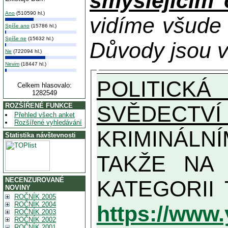
smýšlejícím
Ano
(510590 hl.)
vidíme všude
Spíše ano
(15786 hl.)
Spíše ne
(15632 hl.)
Důvody jsou v
Ne
(722094 hl.)
Nevim
(18447 hl.)
POLITICKÁ
Celkem hlasovalo:
1282549
SVĚDECTVÍ
ROZŠÍŘENÉ FUNKCE
Přehled všech anket
Rozšířené vyhledávání
KRIMINÁLN
Statistika návštevnosti
TAKŽE NA MAXIMÁLNÍ MOŽN
NECENZUROVANÉ
NOVINY
ROČNÍK 2005
ROČNÍK 2004
https://www
ROČNÍK 2003
ROČNÍK 2002
ROČNÍK 2001