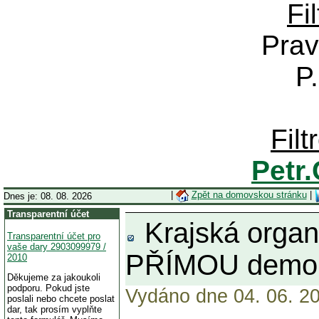
Fi
Prav
P
Fil
Petr
|
Zpět na domovskou stránku
|
Dnes je: 08. 08. 2026
Transparentní účet
Krajská organ
Transparentní účet pro
vaše dary 2903099979 /
PŘÍMOU demo
2010
Děkujeme za jakoukoli
podporu. Pokud jste
Vydáno dne 04. 06. 20
poslali nebo chcete poslat
dar, tak prosím vyplňte