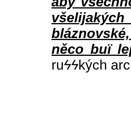
aby všechno
všelijakýc
bláznovské, 
něco buï le
ru
ϟϟ
kých arc