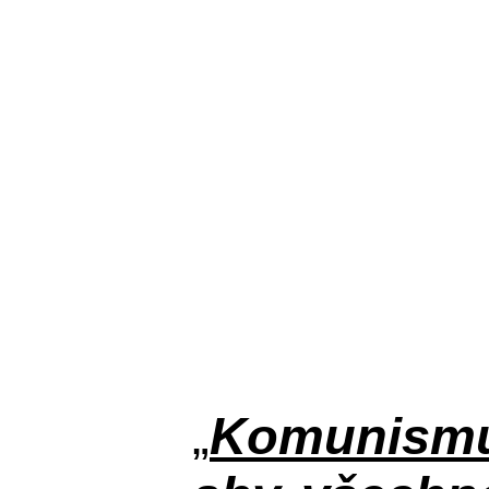
„
Komunismus