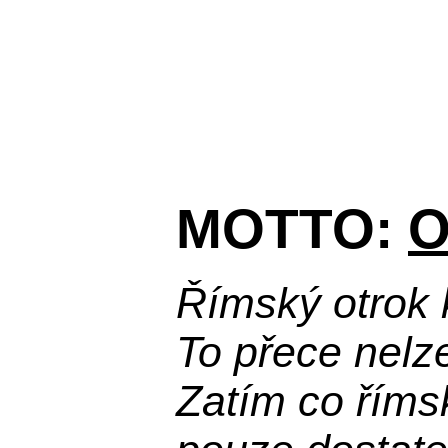
MOTTO:
O
Římský otrok 
To přece nelz
Zatím co říms