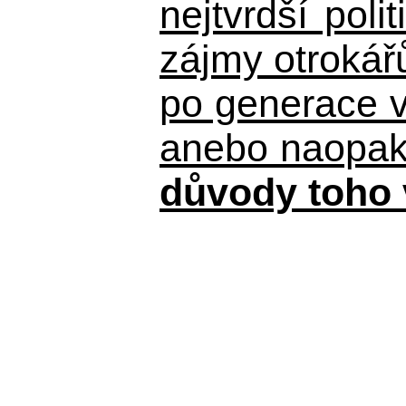
nejtvrdší pol
zájmy otrokář
po generace 
anebo naopak n
důvody toho 