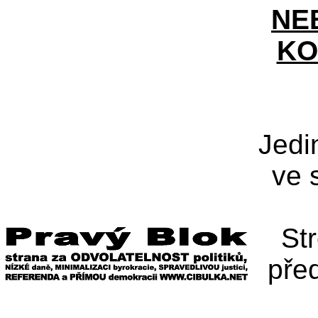
NE
KO
Jedi
ve 
St
pře