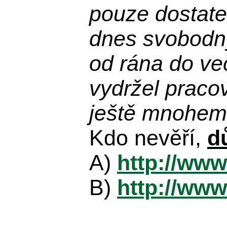
pouze dostatek
dnes svobodn
od rána do več
vydržel praco
ještě mnohem 
Kdo nevěří,
d
A)
http://www
B)
http://www