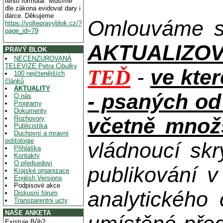
tento formulář. Musíme
dle zákona evidovat dary i
dárce. Děkujeme
Omlouváme se
https://voltepravyblok.cz/?
page_id=79
AKTUALIZOVAN
PRAVÝ BLOK
NECENZUROVANÁ
TELEVIZE Petra Cibulky
-
ve kte
TEĎ
100 nejčtenějších
článků
AKTUALITY
- psaných od
O nás
Programy
Dokumenty
včetně množs
Rozhovory
Publicistika
Duchovní a mravní
politologie
vládnoucí skr
Přihláška
Kontakty
O předsedovi
publikování 
Krajské organizace
English Versions
Podpisové akce
analytického
Diskusní fórum
Transparentni ucty
NAŠE ANKETA
Existuje Bůh?