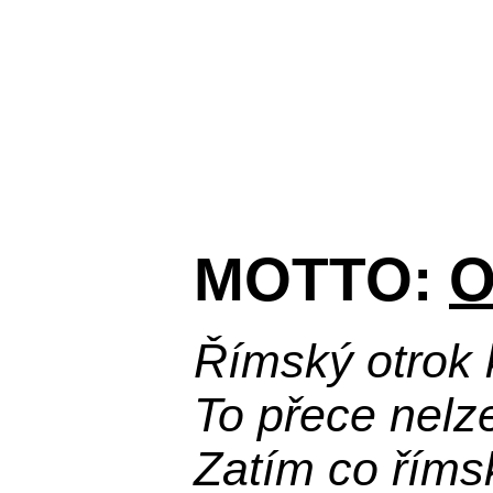
MOTTO:
O
Římský otrok 
To přece nelz
Zatím co říms