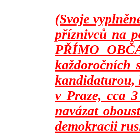
(Svoje vyplněn
příznivců na p
PŘÍMO OBČANY
každoročních s
kandidaturou, 
v Praze, cca 
navázat oboust
demokracii rusk