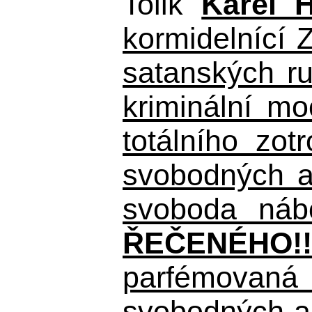
Tolik
Karel 
kormidelnící Z
satanských r
kriminální m
totálního zo
svobodných a 
svoboda nábo
ŘEČENÉHO!!
parfémovaná 
svobodných a 