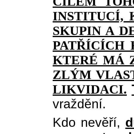
CÍLEM TOH
INSTITUCÍ,
SKUPIN A D
PATŘÍCÍCH
KTERÉ MÁ Z
ZLÝM VLAST
LIKVIDACI.
vraždění.
Kdo nevěří,
d