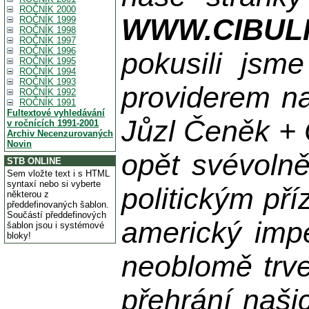
ROČNÍK 2000
WWW.CIBUL
ROČNÍK 1999
ROČNÍK 1998
ROČNÍK 1997
ROČNÍK 1996
pokusili jsme
ROČNÍK 1995
ROČNÍK 1994
ROČNÍK 1993
providerem na
ROČNÍK 1992
ROČNÍK 1991
Fultextové vyhledávání
Jůzl Čeněk + 
v ročnících 1991-2001
Archiv Necenzurovaných
Novin
opět svévolně
STB ONLINE
Sem vložte text i s HTML
syntaxí nebo si vyberte
politickým př
některou z
předdefinovaných šablon.
Součástí předdefinových
americký impe
šablon jsou i systémové
bloky!
neoblomě trvej
přehrání naši