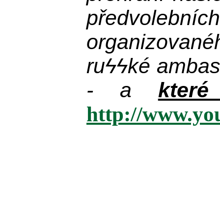
předvolebníc
organizované
ru
ϟϟ
ké ambas
- a
kter
http://www.y