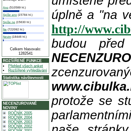
umístěné pře
Ano
(510589 hl.)
úplně a "na v
Spíše ano
(15784 hl.)
Spíše ne
(15630 hl.)
http://www.ci
Ne
(722092 hl.)
Nevim
(18446 hl.)
budou před
Celkem hlasovalo:
NECENZUR
1282541
ROZŠÍŘENÉ FUNKCE
Přehled všech anket
zcenzurovanýc
Rozšířené vyhledávání
Statistika návštevnosti
www.cibulka.
protože se st
NECENZUROVANÉ
NOVINY
parlamentními
ROČNÍK 2005
ROČNÍK 2004
ROČNÍK 2003
naše stránky
ROČNÍK 2002
ROČNÍK 2001