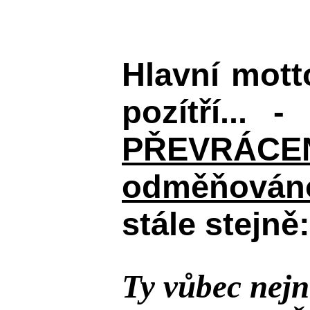
Hlavní mot
pozítří... 
PŘEVRÁCENÉM
odměňováno
stále stejně:
Ty vůbec nejn