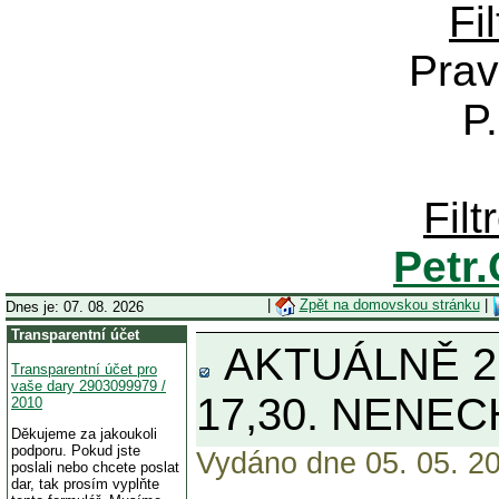
Fi
Prav
P
Fil
Petr
|
Zpět na domovskou stránku
|
Dnes je: 07. 08. 2026
Transparentní účet
AKTUÁLNĚ 22.4
Transparentní účet pro
vaše dary 2903099979 /
17,30. NENECH
2010
Děkujeme za jakoukoli
podporu. Pokud jste
Vydáno dne 05. 05. 20
poslali nebo chcete poslat
dar, tak prosím vyplňte