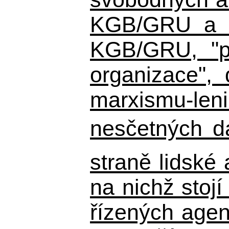
KGB/GRU a ná
KGB/GRU,
"po
organizace", 
marxismu-leni
nesčetných d
straně lidské
na nichž stojí
řízených agen