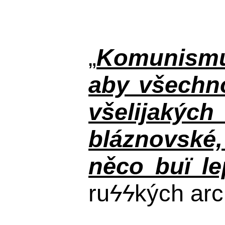
„
Komunismus
aby všechno
všelijakýc
bláznovské, 
něco buï le
ru
ϟϟ
kých arc