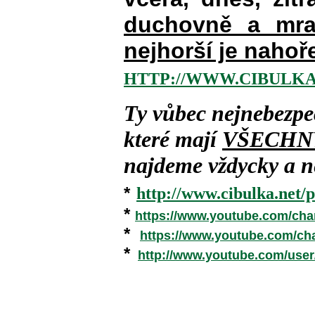
duchovně a mra
nejhorší je nahoř
HTTP://WWW.CIBULKA
Ty vůbec nejnebezpe
které mají
VŠECHN
najdeme vždycky a ne
*
http://www.cibulka.net/p
*
https://www.youtube.com/ch
*
https://www.youtube.com/c
*
http://www.youtube.com/use