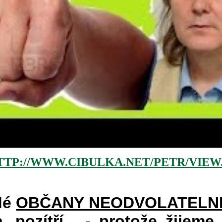
TTP://WWW.CIBULKA.NET/PETR/VIEW
dé
OBČANY NEODVOLATELN
a, pozítří... - protože
žijeme