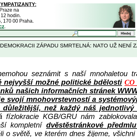
SYMPATIZANTY:
 Praze na
 12 hodin.
5, 170 00 Praha.
cz
.
 DEMOKRACII ZÁPADU SMRTELNÁ: NATO UŽ NENÍ 
nemohou seznámit s naší mnohaletou tr
ejvyšší možné politické bdělosti
CO 
ů článků našich informačních stránek 
 je svojí mnohovrstevností a systémov
důležitější, než každý náš jednotlivý
ná fízlokracie KGB/GRU nám zablokovala
aší kompletní
dvěstěstránkové předmlu
i o světě, ve kterém dnes žijeme, všichni