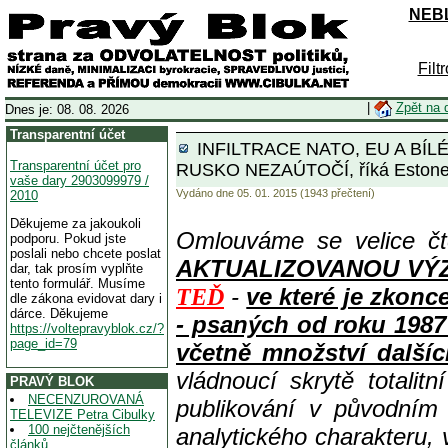
NEBL
Filt
|
Zpět na 
Dnes je: 08. 08. 2026
Transparentní účet
INFILTRACE NATO, EU A BÍ
Transparentní účet pro
RUSKO NEZAÚTOČÍ, říká Estone
vaše dary 2903099979 /
Vydáno dne 05. 01. 2015 (1943 přečtení)
2010
Děkujeme za jakoukoli
Omlouváme se velice čt
podporu. Pokud jste
poslali nebo chcete poslat
AKTUALIZOVANOU VÝZVOU
dar, tak prosím vyplňte
tento formulář. Musíme
-
ve které je zkon
TEĎ
dle zákona evidovat dary i
dárce. Děkujeme
- psaných od roku 1987
https://voltepravyblok.cz/?
page_id=79
včetně množství dalšíc
vládnoucí skrytě totalit
PRAVÝ BLOK
NECENZUROVANÁ
publikování v původním
TELEVIZE Petra Cibulky
100 nejčtenějších
analytického charakteru,
článků