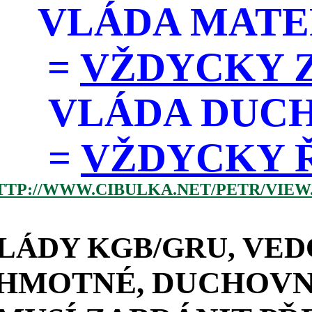
VLÁDA MATE
=
VŽDYCKY Z
VLÁDA DUC
=
VŽDYCKY ŘÁD
TTP://WWW.CIBULKA.NET/PETR/VIEW
LÁDY KGB/GRU, VED
HMOTNÉ, DUCHOVNÍ