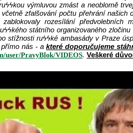
ru
ϟϟ
kou výmluvou zmást a neoblomě trvejte
, včetně zfalšování počtu přehrání našic
a zablokovaly rozesílání předvolebních 
ru
ϟϟkého státního organizovaného zločinu
o stížnosti ru
ϟϟ
ké ambasády v Praze ús
jí přímo nás - a
které doporučujeme stáhno
.
Veškeré důvo
om/user/PravyBlok/VIDEOS