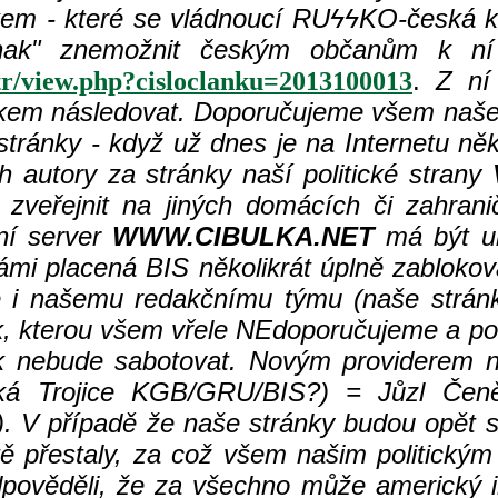
em - které se vládnoucí RU
ϟϟKO-česká kr
nak" znemožnit českým občanům k ní př
.
Z ní
etr/view.php?cisloclanku=2013100013
nkem následovat. Doporučujeme všem naše 
stránky - když už dnes je na Internetu něk
h autory za stránky naší politické strany
eřejnit na jiných domácích či zahranič
ální server
WWW.CIBULKA.NET
má být um
námi placená BIS několikrát úplně zabloko
le i našemu redakčnímu týmu (naše strá
k, kterou všem vřele NEdoporučujeme a pokus
nek nebude sabotovat. Novým providerem n
ká Trojice KGB/GRU/BIS?)
= Jůzl Čeně
). V případě že naše stránky budou opět s
tě přestaly, za což všem našim politický
pověděli, že za všechno může americký i