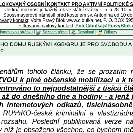
OKOVANÝ OSOBNÍ KONTAKT PRO AKTIVNÍ POLITICKÉ 
Jediná možnost je každý rok ve státní svátky 1. 5. a 28. 10. v
Strossmayerově náměstí před kostelem sv. Antonína od 10 do
rovaný kontakt
: Volte Pravý Blok www.cibulka.net, P. O. BOX 59
Filtrovaný mailový kontakt
:
Petr.Cibulka@PravyBlok.
domovskou stránku
|
Seznam témat
|
Download
|
Odkazy
|
LÉHO DOMU RUSKÝMI KGB/GRU JE PRO SVOBODU A
c!
enářům tohoto článku, že se prozatím 
 k plné občanské mobilizaci a k té n
centrováno to nejpodstatnější z tisíc
 až do dnešního dne a hodiny - a jenž
h internetových odkazů, tisícinásobně 
ní RU
ϟϟKO-česká kriminální a vlastizrád
 rozsahu. Poslední publikovaná verze n
 v níž je obsaženo všechno, co bychom měl