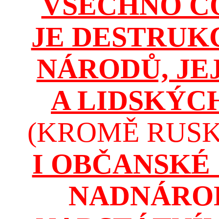
VŠECHNO C
JE DESTRUK
NÁRODŮ, JE
A LIDSKÝC
(KROMĚ RUSKA
I OBČANSKÉ
NADNÁROD