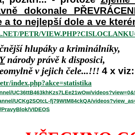
vně dokonale PŘEVRÁCENÉM
e a to nejlepší dole a ve kte
.NET/PETR/VIEW.PHP?CISLOCLANKU=
čnější hlupáky a kriminálníky,
Y
národy právě k disposici,
omylně v jejich čele...!!!
4 x viz:
etr/index.php?akce=statistika
annel/UC36ttB463khKzs7LEe21wOw/videos?view=0&f
hannel/UCKg2SOtcL-fj79WtM84ckQA/videos?view_as
r/PravyBlok/VIDEOS