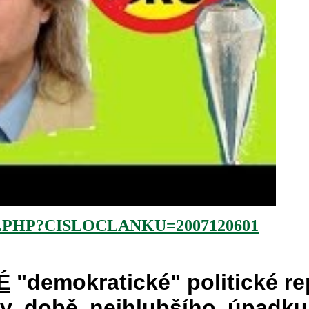
.PHP?CISLOCLANKU=2007120601
É
"demokratické" politické re
 v době nejhlubšího úpadku