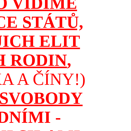
O VIDÍME
CE STÁTŮ,
JICH ELIT
H RODIN
,
 A ČÍNY!)
 SVOBODY
NÍMI -