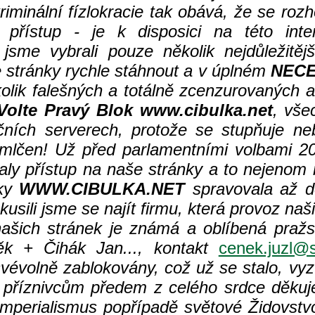
iminální fízlokracie tak obává, že se rozh
ístup - je k disposici na této inter
 jsme vybrali pouze několik nejdůležitěj
stránky rychle stáhnout a v úplném
NEC
olik falešných a totálně zcenzurovaných a
Volte Pravý Blok www.cibulka.net
, vše
ních serverech, protože se stupňuje ne
lčen! Už před parlamentními volbami 2
valy přístup na naše stránky a to nejenom 
nky
WWW.CIBULKA.NET
spravovala až d
ili jsme se najít firmu, která provoz našic
ašich stránek je známá a oblíbená pražs
k + Čihák Jan..., kontakt
cenek.juzl@s
vévolně zablokovány, což už se stalo, vyz
m příznivcům předem z celého srdce děku
mperialismus popřípadě světové Židovstv