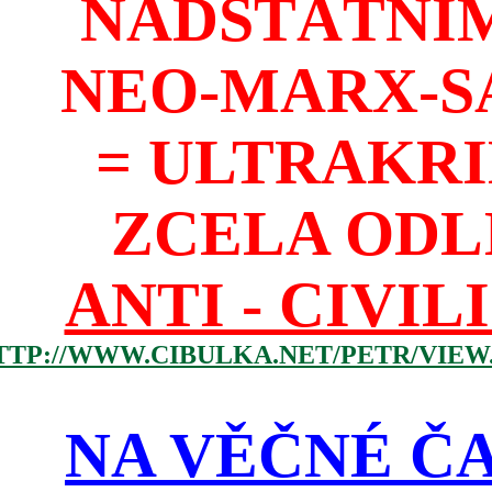
NADSTÁTNÍM
NEO-MARX-S
= ULTRAKR
ZCELA ODL
ANTI - CIVIL
TTP://WWW.CIBULKA.NET/PETR/VIEW
NA VĚČNÉ ČA