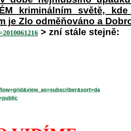
 kriminálním světě, kde 
rém je Zlo odměňováno a Dobr
> zní stále stejně:
2010061216
low=grid&view_as=subscriber&sort=da
=public