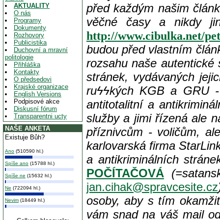
před každým našim článk
AKTUALITY
O nás
věčné časy a nikdy ji
Programy
Dokumenty
http://www.cibulka.net/p
Rozhovory
Publicistika
budou před vlastním člá
Duchovní a mravní
politologie
rozsahu naše autentické 
Přihláška
Kontakty
stránek, vydávaných jejic
O předsedovi
Krajské organizace
ru
ϟϟkých KGB a GRU - zv
English Versions
Podpisové akce
antitotalitní a antikrimin
Diskusní fórum
služby a jimi řízená ale 
Transparentni ucty
NAŠE ANKETA
příznivcům - voličům, a
Existuje Bůh?
karlovarská firma StarLin
Ano
(510590 hl.)
a antikriminálních strá
Spíše ano
(15788 hl.)
POČÍTAČOVÁ
(=satans
Spíše ne
(15632 hl.)
jan.cihak@spravcesite.cz
Ne
(722094 hl.)
osoby, aby s tím okamži
Nevim
(18449 hl.)
vám snad na váš mail od