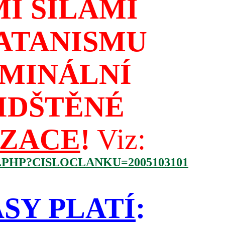
I SILAMI
ATANISMU
IMINÁLNÍ
IDŠTĚNÉ
IZACE
!
Viz:
.PHP?CISLOCLANKU=2005103101
SY PLATÍ
: