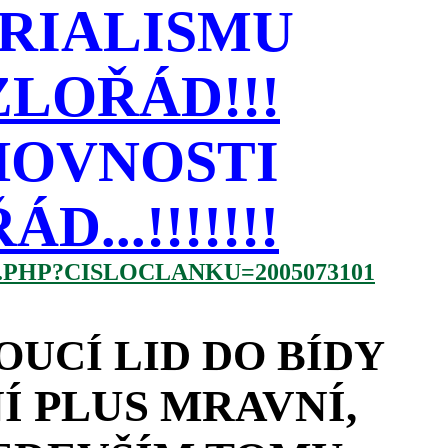
RIALISMU
LOŘÁD!!!
HOVNOSTI
...!!!!!!!
.PHP?CISLOCLANKU=2005073101
OUCÍ LID DO BÍDY
 PLUS MRAVNÍ,