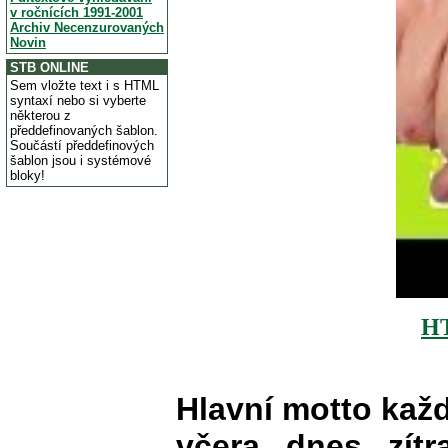
v ročnících 1991-2001
Archiv Necenzurovaných
Novin
STB ONLINE
Sem vložte text i s HTML
syntaxí nebo si vyberte
některou z
předdefinovaných šablon.
Součástí předdefinových
šablon jsou i systémové
bloky!
H
Hlavní motto kaž
včera, dnes, zítr