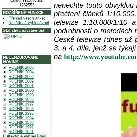
Celkem hlasovalo:
nenechte touto obvyklou 
1282553
přečtení článků 1:10.000
ROZŠÍŘENÉ FUNKCE
Přehled všech anket
televize 1:10.000/1:10 
Rozšířené vyhledávání
podrobnosti o metodách 
Statistika návštevnosti
České televize (dnes už p
3. a 4. díle, jenž se týka
na
http://www.youtube.c
NECENZUROVANÉ
NOVINY
ROČNÍK 2005
ROČNÍK 2004
ROČNÍK 2003
ROČNÍK 2002
ROČNÍK 2001
ROČNÍK 2000
ROČNÍK 1999
ROČNÍK 1998
ROČNÍK 1997
ROČNÍK 1996
ROČNÍK 1995
ROČNÍK 1994
ROČNÍK 1993
ROČNÍK 1992
ROČNÍK 1991
Fultextové vyhledávání