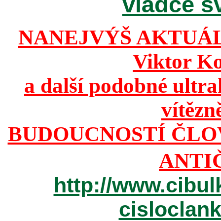
vládce sv
NANEJVÝŠ AKTUÁ
Viktor K
a další podobné ultr
vítězn
BUDOUCNOSTÍ ČLO
ANTI
http://www.cibul
cisloclan