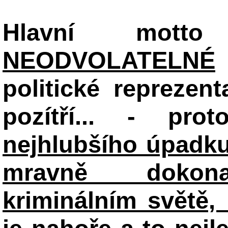
Hlavní mot
NEODVOLATELNÉ
politické reprezent
pozítří... - pr
nejhlubšího úpadku
mravně dokon
kriminálním světě, 