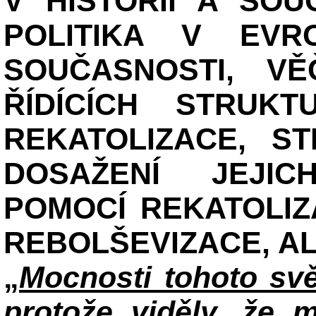
V HISTORII A SOU
POLITIKA V EVR
SOUČASNOSTI, V
ŘÍDÍCÍCH STRUKT
REKATOLIZACE, S
DOSAŽENÍ JEJI
POMOCÍ REKATOLIZ
REBOLŠEVIZACE, A
„
Mocnosti tohoto svě
protože viděly, že 