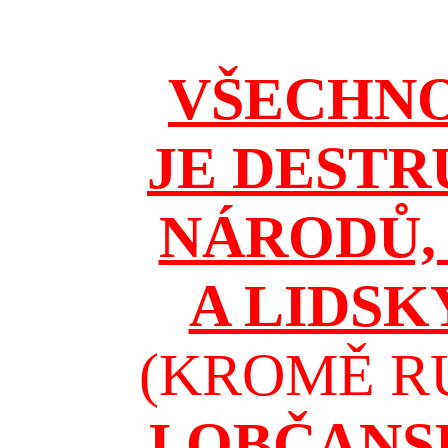
VŠECHNO
JE DESTR
NÁRODŮ, 
A LIDSK
(KROMĚ RU
I OBČAN