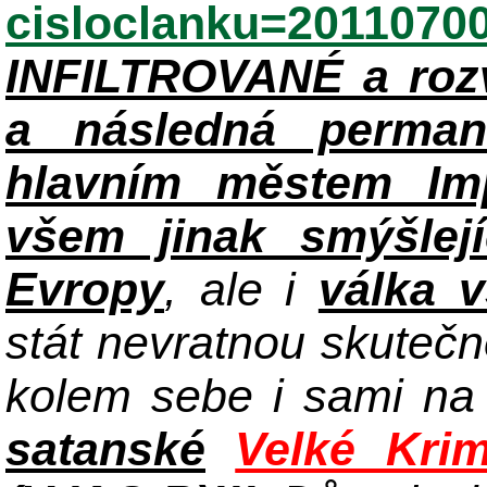
cisloclanku=2011070
INFILTROVANÉ a roz
a následná perman
hlavním městem Im
všem jinak smýšlej
Evropy
, ale i
válka 
stát nevratnou skuteč
kolem sebe i sami n
satanské
Velké Krim