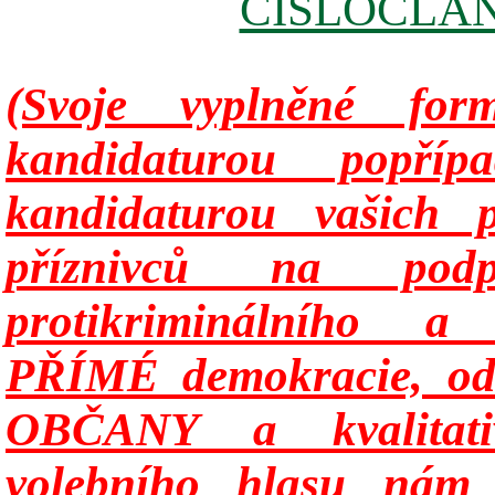
CISLOCLAN
(Svoje vyplněné for
kandidaturou popř
kandidaturou vašich p
příznivců na podp
protikriminálního a 
PŘÍMÉ demokracie, odv
OBČANY a kvalitati
volebního hlasu nám