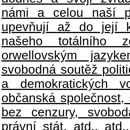
námi a celou naší p
upevňují až do její 
našeho totálního zo
orwellovským jazyk
svobodná soutěž polit
a demokratických volb
občanská společnost,
bez cenzury, svobod
právní stát, atd., atd.,