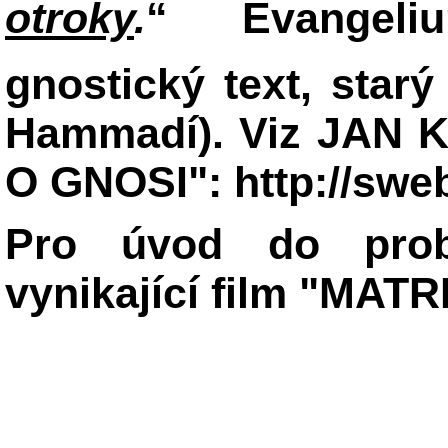
otroky
.
“ Evangeliu
gnostický text, starý
Hammadí). Viz JAN
O GNOSI": http://sweb
Pro úvod do probl
vynikající film "MATRI