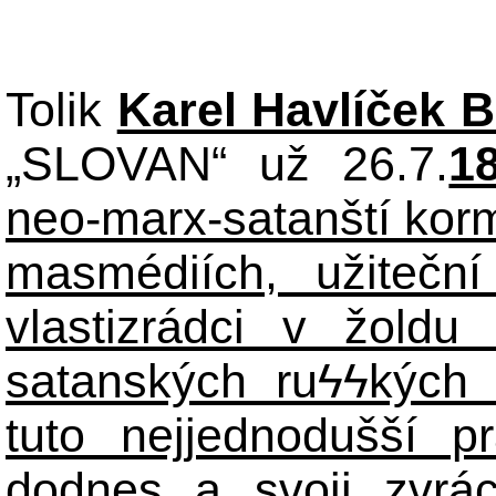
Tolik
Karel Havlíček 
„SLOVAN“ už 26.7.
1
neo-marx-satanští korm
masmédiích, užiteční
vlastizrádci v žoldu 
satanských ru
ϟϟ
kých 
tuto nejjednodušší p
dodnes a svoji zvrá