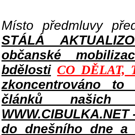
Místo předmluvy př
STÁLÁ AKTUALIZ
občanské mobilizac
bdělosti
CO DĚLAT, 
zkoncentrováno to n
článků našich i
WWW.CIBULKA.NET - 
do dnešního dne a h