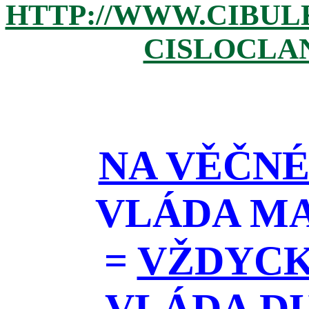
HTTP://WWW.CIBUL
CISLOCLAN
NA VĚČNÉ
VLÁDA M
=
VŽDYCK
VLÁDA D