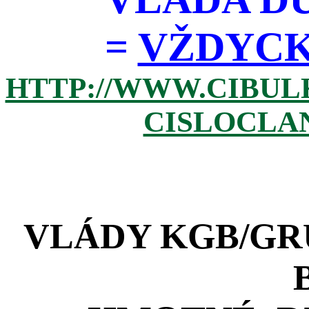
=
VŽDYCKY 
HTTP://WWW.CIBUL
CISLOCLAN
VLÁDY KGB/GRU