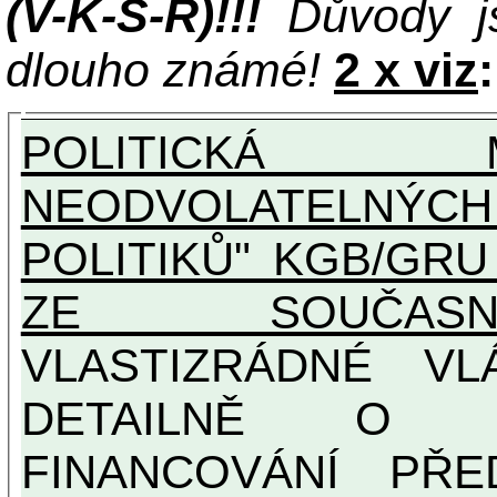
(V-K-S-R)!!!
Důvody j
dlouho známé!
2 x viz
:
POLITICKÁ 
NEODVOLATELNÝC
POLITIKŮ" KGB/GRU A UNI
ZE SOUČASNO
VLASTIZRÁDNÉ V
DETAILNĚ O U
FINANCOVÁNÍ PŘE