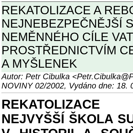
REKATOLIZACE A REB
NEJNEBEZPEČNĚJŠÍ S
NEMĚNNÉHO CÍLE VA
PROSTŘEDNICTVÍM C
A MYŠLENEK
Autor: Petr Cibulka <Petr.Cibul
NOVINY 02/2002, Vydáno dne: 18. 
REKATOLIZACE 
NEJVYŠŠÍ ŠKOLA S