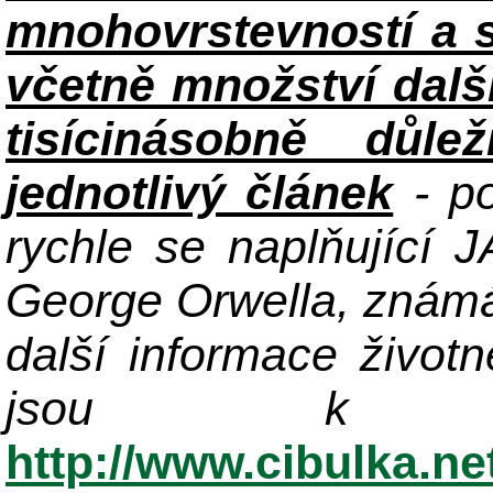
mnohovrstevností a 
včetně množství dalš
tisícinásobně důle
jednotlivý článek
- po
rychle se naplňující
George Orwella, známá
další informace život
jsou k di
http://www.cibulka.ne