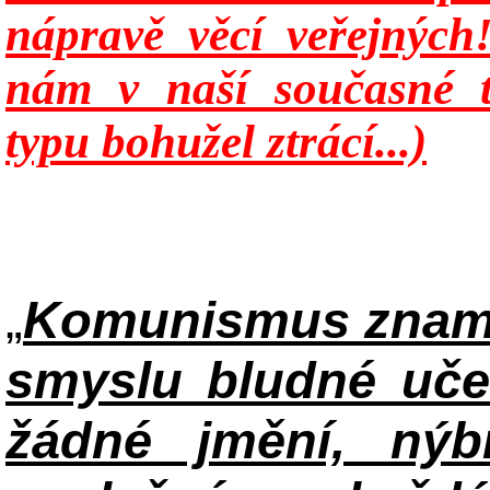
nápravě věcí veřejných
nám v naší současné t
typu bohužel ztrácí...)
„
Komunismus zname
smyslu bludné uče
žádné jmění, ný