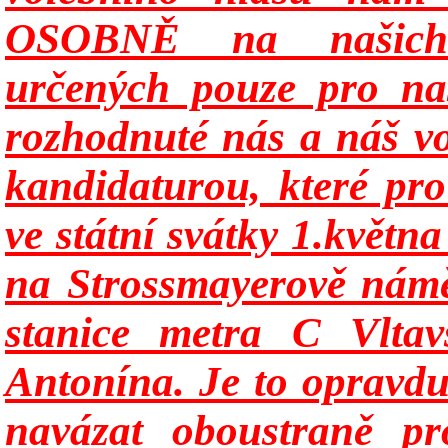
OSOBNĚ na našich k
určených pouze pro naš
rozhodnuté nás a náš vo
kandidaturou, které pr
ve státní svátky 1.květn
na Strossmayerově námě
stanice metra C Vltav
Antonína. Je to opravd
navázat oboustraně pr