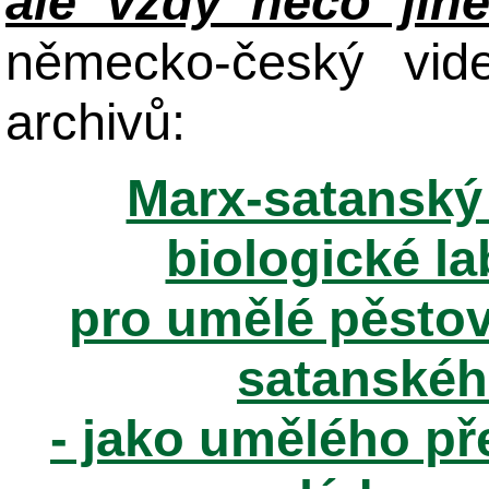
ale vždy něco jin
německo-český vid
archivů:
Marx-satanský 
biologické la
pro umělé pěstov
satanské
- jako umělého př