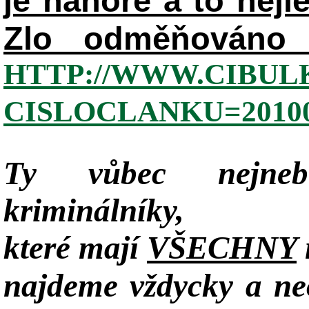
je nahoře a to nejl
Zlo odměňováno 
HTTP://WWW.CIBUL
CISLOCLANKU=20100
Ty vůbec nejneb
kriminálníky,
které mají
VŠECHNY
najdeme vždycky a neo