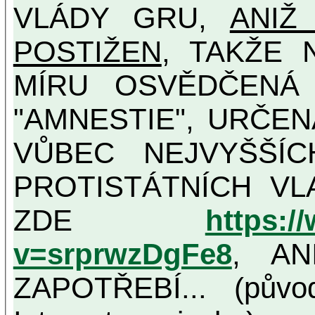
VLÁDY GRU,
ANIŽ
POSTIŽEN
, TAKŽE 
MÍRU OSVĚDČENÁ VLASTIZRÁDNÁ ČESKÁ
"AMNESTIE", URČE
VŮBEC NEJVYŠŠÍCH PROTINÁRODNÍCH A
PROTISTÁTNÍCH VL
ZDE
https:/
v=srprwzDgFe8
, AN
ZAPOTŘEBÍ... (půvo