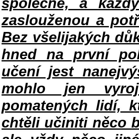
společné, a každ
zaslouženou a potř
Bez všelijakých důk
hned na první po
učení jest nanejv
mohlo jen vyroj
pomatených lidí, k
chtěli učiniti něco 