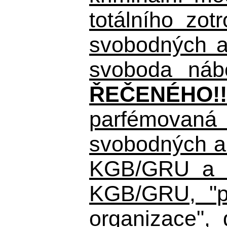
totálního zo
svobodných a 
svoboda nábo
ŘEČENÉHO!!
parfémovaná 
svobodných a 
KGB/GRU a ná
KGB/GRU,
"po
organizace", 