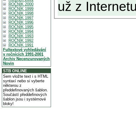
už z Internetu
ROČNÍK 2000
ROČNÍK 1999
ROČNÍK 1998
ROČNÍK 1997
ROČNÍK 1996
ROČNÍK 1995
ROČNÍK 1994
ROČNÍK 1993
ROČNÍK 1992
ROČNÍK 1991
Fultextové vyhledávání
v ročnících 1991-2001
Archiv Necenzurovaných
Novin
STB ONLINE
Sem vložte text i s HTML
syntaxí nebo si vyberte
některou z
předdefinovaných šablon.
Součástí předdefinových
šablon jsou i systémové
bloky!