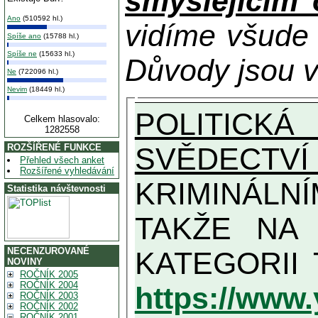
smýšlejícím
Ano
(510592 hl.)
vidíme všude
Spíše ano
(15788 hl.)
Spíše ne
(15633 hl.)
Důvody jsou v
Ne
(722096 hl.)
Nevim
(18449 hl.)
POLITICKÁ
Celkem hlasovalo:
1282558
SVĚDECTVÍ
ROZŠÍŘENÉ FUNKCE
Přehled všech anket
Rozšířené vyhledávání
KRIMINÁLN
Statistika návštevnosti
TAKŽE NA MAXIMÁLNÍ MOŽN
NECENZUROVANÉ
NOVINY
ROČNÍK 2005
ROČNÍK 2004
https://www
ROČNÍK 2003
ROČNÍK 2002
ROČNÍK 2001