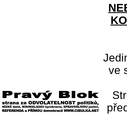
NE
KO
Jedi
ve 
St
pře