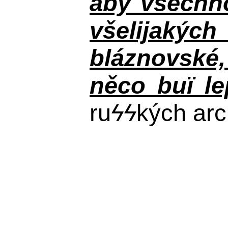
aby všechno
všelijakýc
bláznovské, 
něco buï le
ru
ϟϟ
kých arc