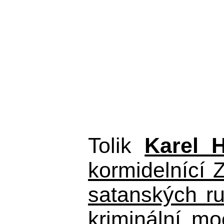
Tolik
Karel 
kormidelnící Z
satanských r
kriminální m