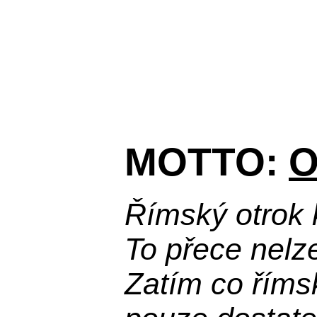
MOTTO:
O
Římský otrok 
To přece nelz
Zatím co říms