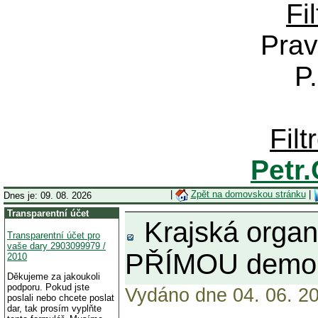
Fi
Prav
P
Fil
Petr
|
Zpět na domovskou stránku
|
Dnes je: 09. 08. 2026
Transparentní účet
Krajská organ
Transparentní účet pro
vaše dary 2903099979 /
PŘÍMOU demo
2010
Děkujeme za jakoukoli
podporu. Pokud jste
Vydáno dne 04. 06. 20
poslali nebo chcete poslat
dar, tak prosím vyplňte