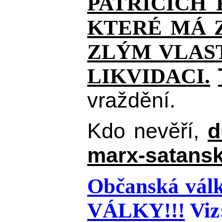
PATŘÍCÍCH
KTERÉ MÁ Z
ZLÝM VLAST
LIKVIDACI.
vraždění.
Kdo nevěří,
d
marx-satansk
Občanská válk
VÁLKY!!!
Viz