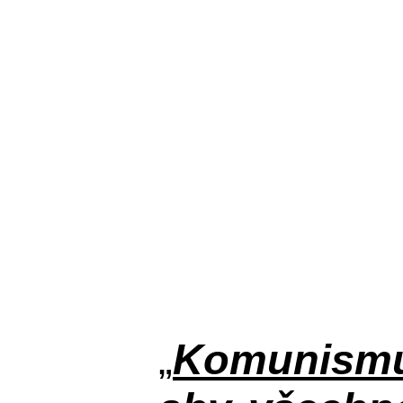
„
Komunismus