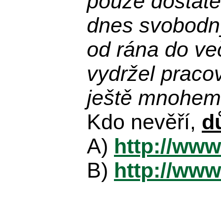
pouze dostatek
dnes svobodn
od rána do več
vydržel praco
ještě mnohem 
Kdo nevěří,
d
A)
http://www
B)
http://www