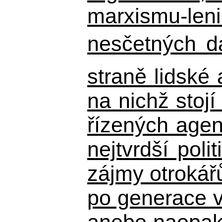
marxismu-leni
nesčetných d
straně lidské
na nichž stojí
řízených agen
nejtvrdší pol
zájmy otrokář
po generace 
anebo naopak n