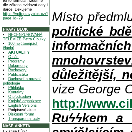
tento formulář. Musíme
dle zákona evidovat dary i
dárce. Děkujeme
Místo předml
https://voltepravyblok.cz/?
page_id=79
politické bdě
PRAVÝ BLOK
NECENZUROVANÁ
TELEVIZE Petra Cibulky
informačníc
100 nejčtenějších
článků
AKTUALITY
mnohovrstev
O nás
Programy
Dokumenty
důležitější, 
Rozhovory
Publicistika
Duchovní a mravní
politologie
vize George O
Přihláška
Kontakty
O předsedovi
http://www.c
Krajské organizace
English Versions
Podpisové akce
Ruϟϟkem a n
Diskusní fórum
Transparentni ucty
NAŠE ANKETA
Existuje Bůh?