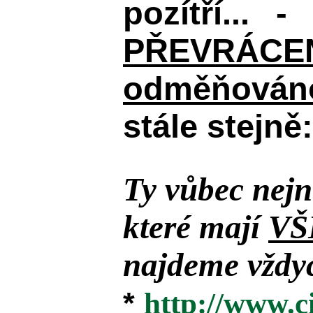
pozítří... 
PŘEVRÁCENÉM
odměňováno
stále stejně:
Ty vůbec nejn
které mají
VŠ
najdeme vždyc
*
http://www.c